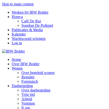
Skip to main content
Werken bij IBW Bolder
Horeca
Café De Rui
Soepbar De Pollepel
Publicaties & Media
Kalender
Wachtwoord wijzigen
Log in
Home
Over IBW Bolder
Wonen
Over begeleid wonen
Regulier
Forensisch
Dagbesteding
Over dagbesteding
Vrije tijd
Arbeid
Vorming
K.nst.