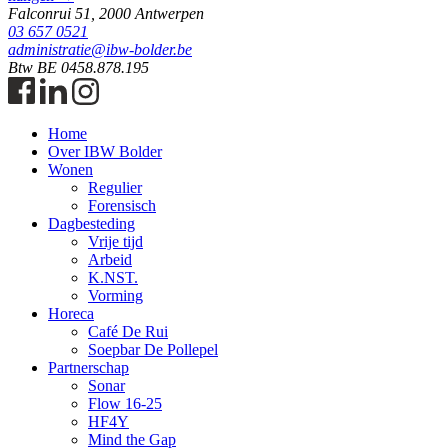
Falconrui 51, 2000 Antwerpen
03 657 0521
administratie@ibw-bolder.be
Btw BE 0458.878.195
Home
Over IBW Bolder
Wonen
Regulier
Forensisch
Dagbesteding
Vrije tijd
Arbeid
K.NST.
Vorming
Horeca
Café De Rui
Soepbar De Pollepel
Partnerschap
Sonar
Flow 16-25
HF4Y
Mind the Gap