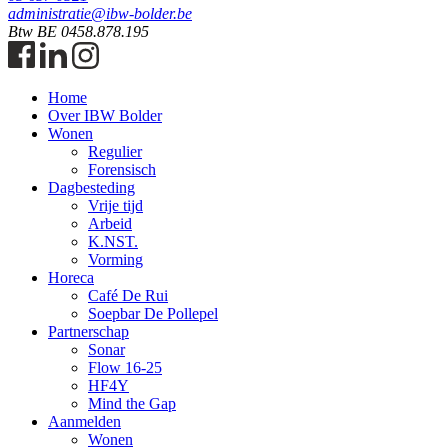
administratie@ibw-bolder.be
Btw BE 0458.878.195
Home
Over IBW Bolder
Wonen
Regulier
Forensisch
Dagbesteding
Vrije tijd
Arbeid
K.NST.
Vorming
Horeca
Café De Rui
Soepbar De Pollepel
Partnerschap
Sonar
Flow 16-25
HF4Y
Mind the Gap
Aanmelden
Wonen