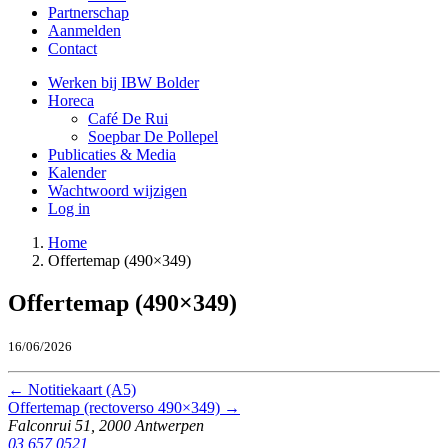
Partnerschap
Aanmelden
Contact
Werken bij IBW Bolder
Horeca
Café De Rui
Soepbar De Pollepel
Publicaties & Media
Kalender
Wachtwoord wijzigen
Log in
Home
Offertemap (490×349)
Offertemap (490×349)
16/06/2026
←
Notitiekaart (A5)
Offertemap (rectoverso 490×349)
→
Falconrui 51, 2000 Antwerpen
03 657 0521