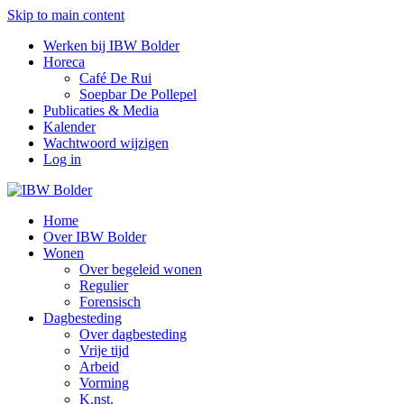
Skip to main content
Werken bij IBW Bolder
Horeca
Café De Rui
Soepbar De Pollepel
Publicaties & Media
Kalender
Wachtwoord wijzigen
Log in
Home
Over IBW Bolder
Wonen
Over begeleid wonen
Regulier
Forensisch
Dagbesteding
Over dagbesteding
Vrije tijd
Arbeid
Vorming
K.nst.